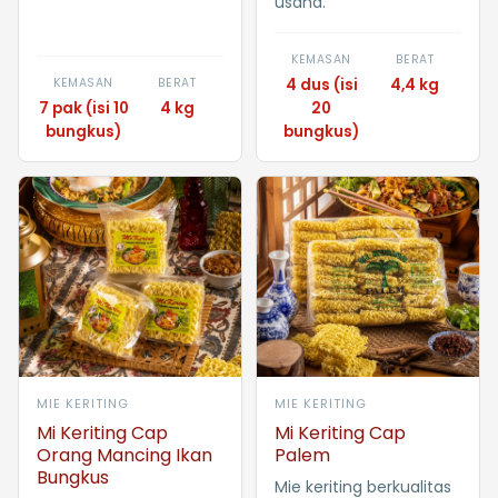
usaha.
KEMASAN
BERAT
KEMASAN
BERAT
4 dus (isi
4,4 kg
7 pak (isi 10
4 kg
20
bungkus)
bungkus)
MIE KERITING
MIE KERITING
Mi Keriting Cap
Mi Keriting Cap
Orang Mancing Ikan
Palem
Bungkus
Mie keriting berkualitas