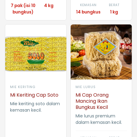
7 pak (isi 10
4 kg
KEMASAN
BERAT
bungkus)
14 bungkus
1 kg
MIE KERITING
MIE LURUS
Mi Keriting Cap Soto
Mi Cap Orang
Mancing Ikan
Mie keriting soto dalam
Bungkus Kecil
kemasan kecil.
Mie lurus premium
dalam kemasan kecil.