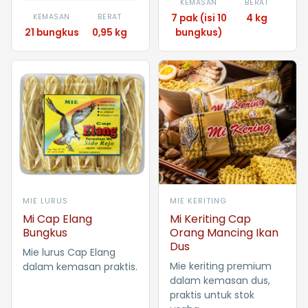
KEMASAN
BERAT
KEMASAN
BERAT
7 pak (isi 10
4 kg
21 bungkus
0,95 kg
bungkus)
MIE LURUS
MIE KERITING
Mi Cap Elang
Mi Keriting Cap
Bungkus
Orang Mancing Ikan
Dus
Mie lurus Cap Elang
Mie keriting premium
dalam kemasan praktis.
dalam kemasan dus,
praktis untuk stok