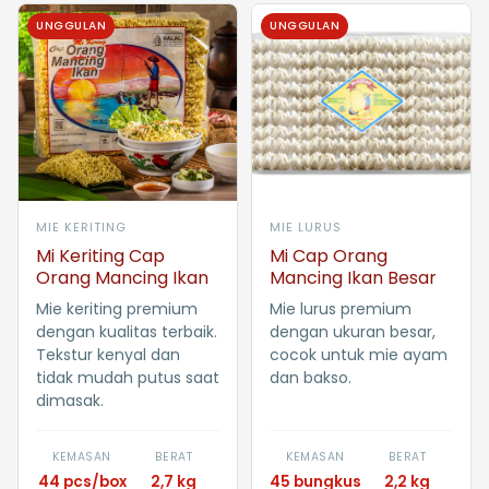
UNGGULAN
UNGGULAN
MIE KERITING
MIE LURUS
Mi Keriting Cap
Mi Cap Orang
Orang Mancing Ikan
Mancing Ikan Besar
Mie keriting premium
Mie lurus premium
dengan kualitas terbaik.
dengan ukuran besar,
Tekstur kenyal dan
cocok untuk mie ayam
tidak mudah putus saat
dan bakso.
dimasak.
KEMASAN
BERAT
KEMASAN
BERAT
44 pcs/box
2,7 kg
45 bungkus
2,2 kg