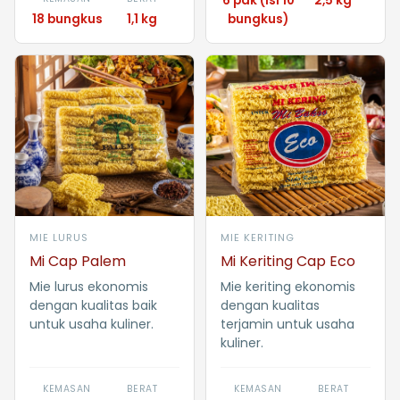
6 pak (isi 10
2,5 kg
18 bungkus
1,1 kg
bungkus)
MIE LURUS
MIE KERITING
Mi Cap Palem
Mi Keriting Cap Eco
Mie lurus ekonomis
Mie keriting ekonomis
dengan kualitas baik
dengan kualitas
untuk usaha kuliner.
terjamin untuk usaha
kuliner.
KEMASAN
BERAT
KEMASAN
BERAT