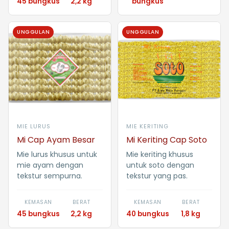
45 bungkus
2,2 kg
bungkus
UNGGULAN
UNGGULAN
MIE LURUS
MIE KERITING
Mi Cap Ayam Besar
Mi Keriting Cap Soto
Mie lurus khusus untuk
Mie keriting khusus
mie ayam dengan
untuk soto dengan
tekstur sempurna.
tekstur yang pas.
KEMASAN
BERAT
KEMASAN
BERAT
45 bungkus
2,2 kg
40 bungkus
1,8 kg