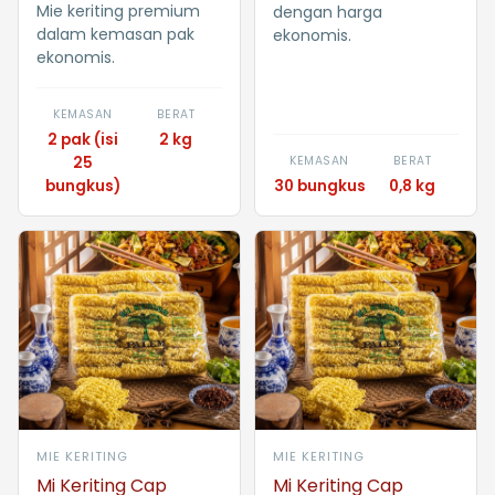
Mie keriting premium
dengan harga
dalam kemasan pak
ekonomis.
ekonomis.
KEMASAN
BERAT
2 pak (isi
2 kg
25
KEMASAN
BERAT
bungkus)
30 bungkus
0,8 kg
MIE KERITING
MIE KERITING
Mi Keriting Cap
Mi Keriting Cap